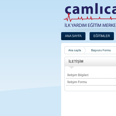
ANA SAYFA
EĞİTİMLER
Ana sayfa
Başvuru Formu
İLETİŞİM
İletişim Bilgileri
İletişim Formu