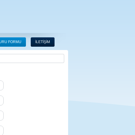
URU FORMU
İLETİŞİM