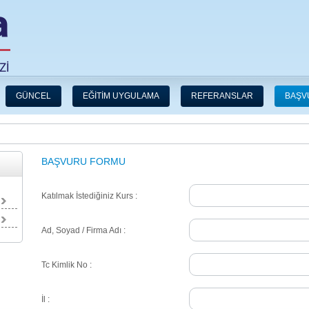
GÜNCEL
EĞİTİM UYGULAMA
REFERANSLAR
BAŞV
BAŞVURU FORMU
Katılmak İstediğiniz Kurs :
Ad, Soyad / Firma Adı :
Tc Kimlik No :
İl :